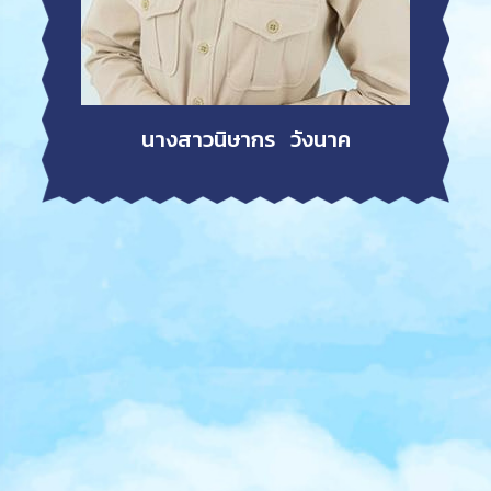
นางสาวนิษากร วังนาค