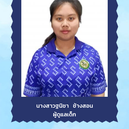
นางสาวฐนิชา ช้างสอน
ผู้ดูแลเด็ก