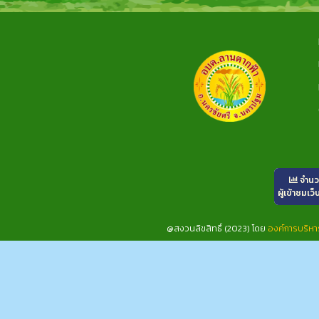
จำน
ผู้เข้าชมเว็
@สงวนลิขสิทธิ์ (2023) โดย
องค์การบริห