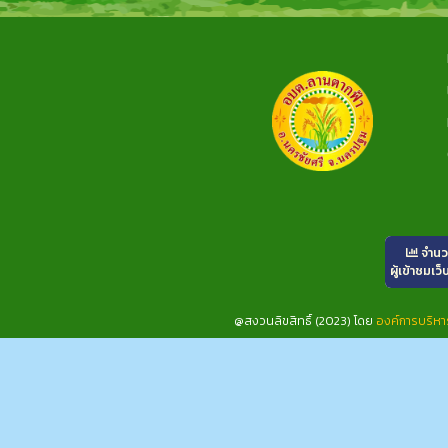
จำน
ผู้เข้าชมเว็
@สงวนลิขสิทธิ์ (2023) โดย
องค์การบริห