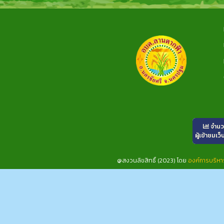
จำน
ผู้เข้าชมเว็
@สงวนลิขสิทธิ์ (2023) โดย
องค์การบริห