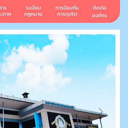
สาร
ระเบียบ
การป้องกัน
ติดต่อ
ระกาศ
กฎหมาย
การทุจริต
องค์กร
Next