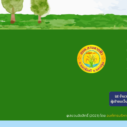
จำน
ผู้เข้าชมเว็
@สงวนลิขสิทธิ์ (2023) โดย
องค์การบริห