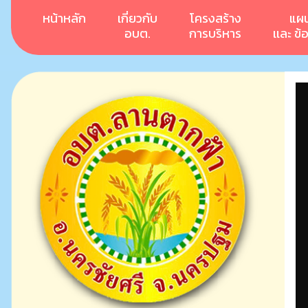
หน้าหลัก
เกี่ยวกับ
โครงสร้าง
แผ
อบต.
การบริหาร
เเละ ข้