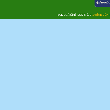
ผู้เข้าชมเว็
@สงวนลิขสิทธิ์ (2023) โดย
องค์การบริห