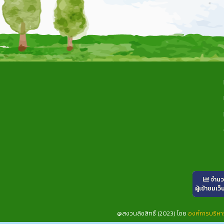
จำน
ผู้เข้าชมเว็
@สงวนลิขสิทธิ์ (2023) โดย
องค์การบริห