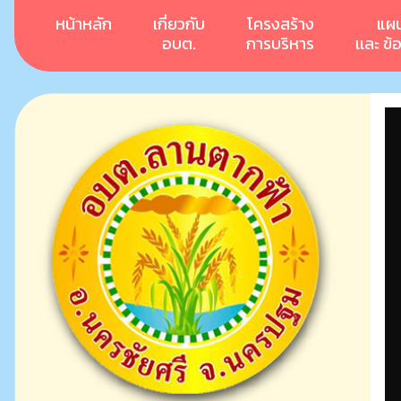
หน้าหลัก
เกี่ยวกับ
โครงสร้าง
แผ
อบต.
การบริหาร
เเละ ข้