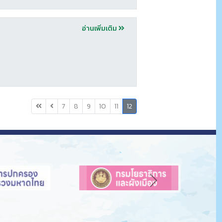
อ่านเพิ่มเติม
(
7
8
9
10
11
12
c
u
r
r
e
n
t
Next
)