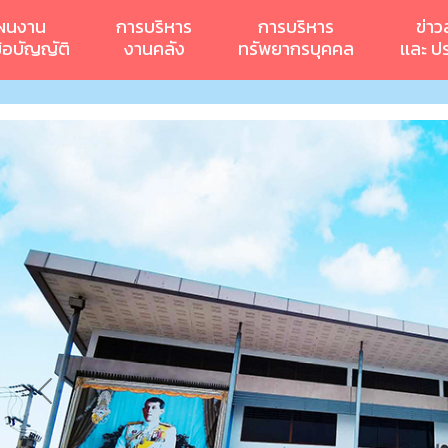
ผนงาน
การบริหาร
การบริหาร
ข่าว
ข้อบัญญัติ
งานคลัง
ทรัพยากรบุคคล
เเละ ป
Previous