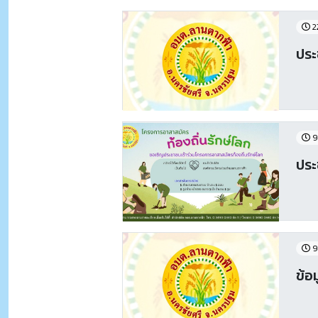
2
ประ
9
ประ
9
ข้อ