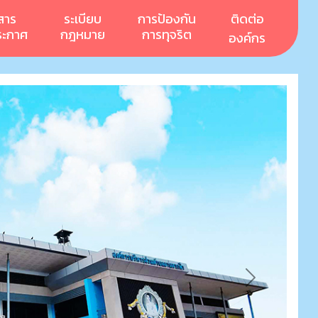
สาร
ระเบียบ
การป้องกัน
ติดต่อ
ระกาศ
กฎหมาย
การทุจริต
องค์กร
Next