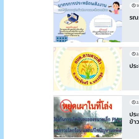
1
รณร
2
ปร
2
ประ
ข้า