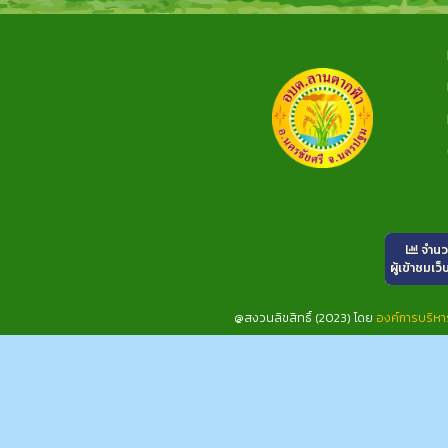
จำน
ผู้เข้าชมเว็
@สงวนลิขสิทธิ์ (2023) โดย
องค์การบริห