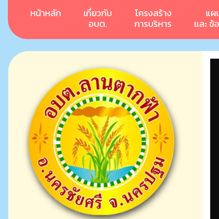
หน้าหลัก
เกี่ยวกับ
โครงสร้าง
แผ
อบต.
การบริหาร
เเละ ข้