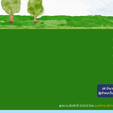
จำน
ผู้เข้าชมเว็
@สงวนลิขสิทธิ์ (2023) โดย
องค์การบริห