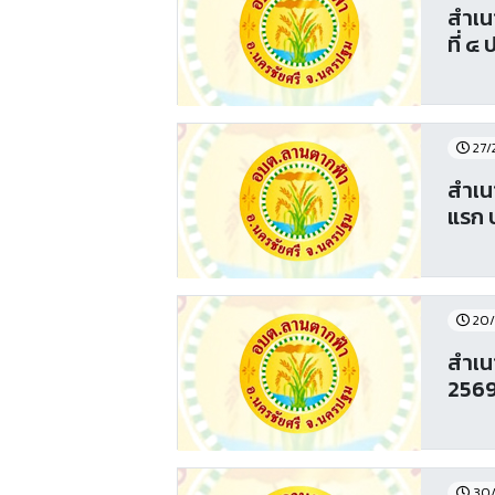
สำเน
ที่ ๔
27/
สำเน
แรก ป
20/
สำเน
256
30/