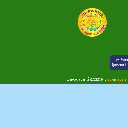
จำน
ผู้เข้าชมเว็
@สงวนลิขสิทธิ์ (2023) โดย
องค์การบริห