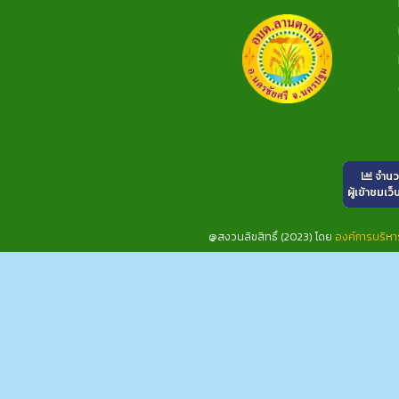
จำน
ผู้เข้าชมเว็
@สงวนลิขสิทธิ์ (2023) โดย
องค์การบริห