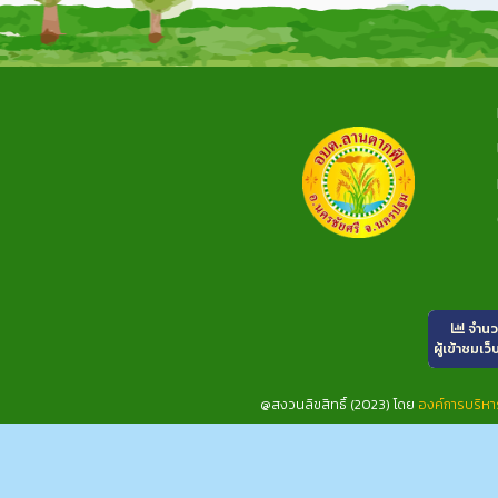
จำน
ผู้เข้าชมเว็
@สงวนลิขสิทธิ์ (2023) โดย
องค์การบริห