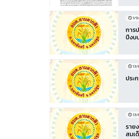
1/9
การป
ปีงบ
13/
ประก
13/
รายง
สมเด