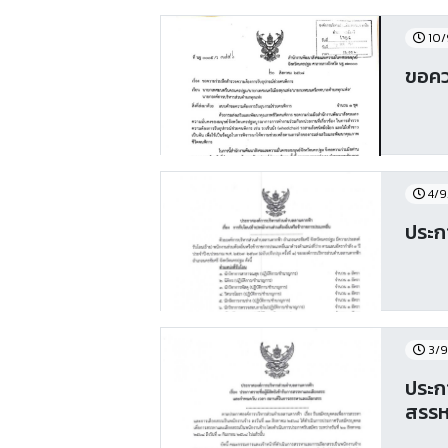
10/
ขอคว
4/9
ประกา
3/9
ประก
สรรห